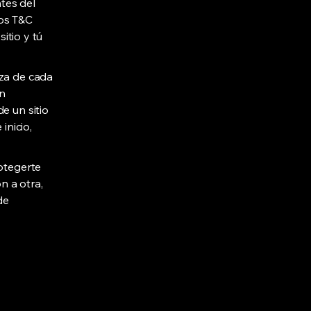
ntes del
Los T&C
itio y tú
eza de cada
en
e un sitio
inicio,
rotegerte
n a otra,
de