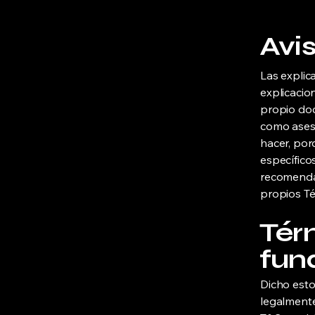
Avis
Las explic
explicacio
propio doc
como ases
hacer, po
específico
recomenda
propios Té
Tér
fun
Dicho esto
legalmente