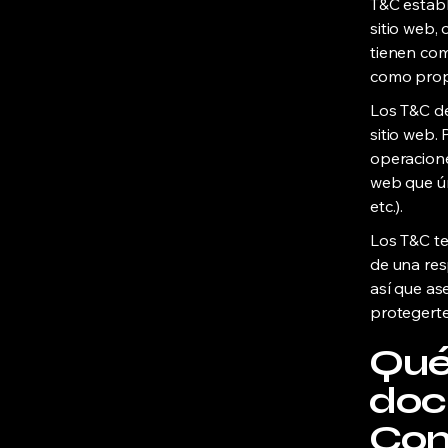
T&C estable
sitio web, 
tienen como
como propi
Los T&C de
sitio web.
operacione
web que ún
etc.).
Los T&C te
de una resp
así que as
protegerte
Qué 
doc
Con