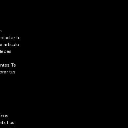
o
edactar tu
 artículo
debes
ntes. Te
rar tus
inos
eb. Los