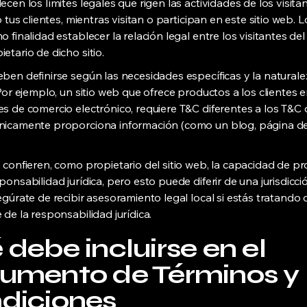
cen los límites legales que rigen las actividades de los visita
o tus clientes, mientras visitan o participan en este sitio web. 
 finalidad establecer la relación legal entre los visitantes del s
etario de dicho sitio.
ben definirse según las necesidades específicas y la natural
 Por ejemplo, un sitio web que ofrece productos a los clientes 
s de comercio electrónico, requiere T&C diferentes a los T&C d
icamente proporciona información (como un blog, página de 
 confieren, como propietario del sitio web, la capacidad de p
onsabilidad jurídica, pero esto puede diferir de una jurisdicció
egúrate de recibir asesoramiento legal local si estás tratando 
 de la responsabilidad jurídica.
debe incluirse en el
umento de Términos y
diciones