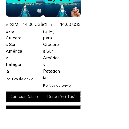
Precio
Precio
14,00 US$
14,00 US$
e-SIM
Chip
para
(SIM)
Crucero
para
s Sur
Crucero
América
s Sur
y
América
Patagon
y
ia
Patagon
ia
Política de envío
Política de envío
Agregar al
Agregar al