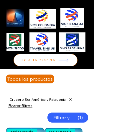
Ir a la tienda
Todos los productos
eSIMs
Tarjetas SIM
Crucero Sur América y Patagonia
Borrar filtros
(1)
Filtrar y ordenar
Mejor precio
Mejor precio