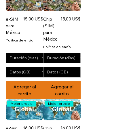
Precio
Precio
15,00 US$
15,00 US$
e-SIM
Chip
para
(SIM)
México
para
México
Política de envío
Política de envío
Agregar al
Agregar al
carrito
carrito
Mejor precio
Mejor precio
Precio
Precio
16,00 US$
16,00 US$
e-Sim
Chip