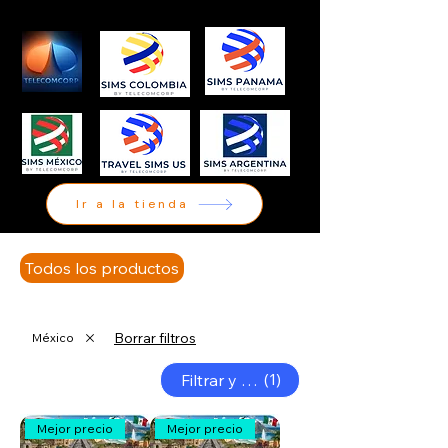
Ir a la tienda
Todos los productos
eSIMs
Tarjetas SIM
Borrar filtros
México
(1)
Filtrar y ordenar
Mejor precio
Mejor precio