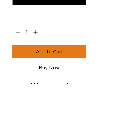
0/500
Quantity
*
Add to Cart
Buy Now
e-SIM para que estés
conectad@ durante toda tu
travesía.
Datos a máxima velocidad de
conexión.
POLÍTICA DE
Solo funciona en tierra firme!
DEVOLUCIÓN Y
El mejor servicio al cliente,
REEMBOLSO
disponibles todos los días de la