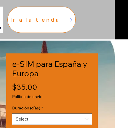
Ir a la tienda
e-SIM para España y
Europa
Price
$35.00
Política de envío
Duración (días)
*
Select