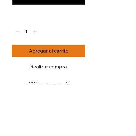
0/500
Cantidad
*
Agregar al carrito
Realizar compra
e-SIM para que estés
conectad@ durante toda tu
travesía.
Datos a máxima velocidad de
conexión.
POLÍTICA DE
Solo funciona en tierra firme!
DEVOLUCIÓN Y
El mejor servicio al cliente,
REEMBOLSO
disponibles todos los días de la